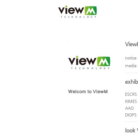
View
notice
media
exhib
Welcom to ViewM
ESCRS
KIMES
AAO
DIOPS
look