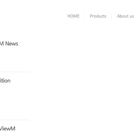
HOME
Products
About us
M News
ition
 ViewM